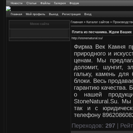
Новости
Статьи
Файлы
Галерея
Форум
Главная
Мой профиль
Выход
Регистрация
Вход
Главная
»
Каталог сайтов
»
Производств
Меню сайта
Плита из песчаника. Ждем Ваших 
http://stonenatural.su/
Фирма Век Камня п
природного и искусс
ценам. Мы предлаг
доломит, шунгит, зл
гальку, камень для 
блоки. Весь продава
гарантию качества.
о нашей продукц
StoneNatural.Su. Мы
так и с юридичес
телефону 896208608
Переходов
:
297
|
Рейт