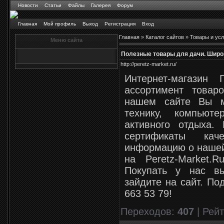
Новости
Статьи
Файлы
Галерея
Форум
Главная
Мой профиль
Выход
Регистрация
Вход
Главная
»
Каталог сайтов
»
Товары и усл
Меню сайта
Полезные товары для дачи. Широ
http://peretz-market.ru/
Интернет-магазин
ассортимент това
нашем сайте Вы м
технику, компью
активного отдыха.
сертификаты кач
информацию о нашей
на Peretz-Market.
Покупать у нас в
зайдите на сайт. По
663 53 79!
Переходов
:
407
|
Рейт