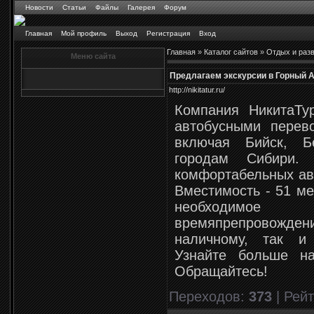
Новости
Статьи
Файлы
Галерея
Форум
Главная
Мой профиль
Выход
Регистрация
Вход
Главная
»
Каталог сайтов
»
Отдых и раз
Меню сайта
Предлагаем экскурсии в Горный А
http://nikitatur.ru/
Компания НикитаТу
автобусными перев
включая Бийск, Б
городам Сибири.
комфортабельных авт
Вместимость - 51 ме
необходимо
времяпрепровожде
наличному, так и
Узнайте больше на
Обращайтесь!
Переходов
:
373
|
Рейт