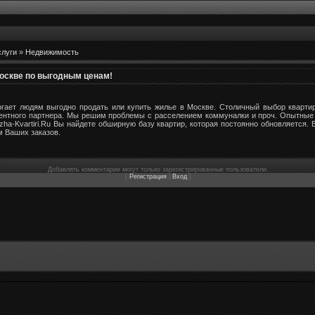
слуги
»
Недвижимость
Москве по выгодным ценам!
огает людям выгодно продать или купить жилье в Москве. Столичный выбор кварти
тентного партнера. Мы решим проблемы с расселением коммуналки и проч. Опытные
ha-Kvartiri.Ru Вы найдете обширную базу квартир, которая постоянно обновляется.
м Ваших заказов.
Добавлять комментарии могут только зарегистрированные пользователи.
[
Регистрация
|
Вход
]