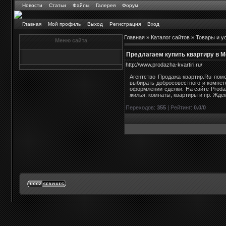
Новости
Статьи
Файлы
Галерея
Форум
Главная
Мой профиль
Выход
Регистрация
Вход
Главная
»
Каталог сайтов
»
Товары и у
Меню сайта
Предлагаем купить квартиру в 
http://www.prodazha-kvartiri.ru/
Агентство Продажа квартир.Ru пом
выбирать добросовестного и компе
оформлении сделки. На сайте Prodaz
жилья: комнаты, квартиры и пр. Жде
Переходов
:
355
|
Рейтинг
:
0.0
/
0