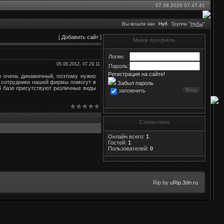
07.08.2026 07.47.41
Вы вошли как
Нуб
Группа "
Нубы
"
[
Добавить сайт
]
Мини профиль
Логин:
05.06.2012, 07.29.11
Пароль:
Регистрация на сайте!
р очень динамичный, поэтому нужно
 сотрудники нашей фирмы помогут в
Забыл пароль
 В базе присутствуют различные виды
запомнить
Статистика
Онлайн всего:
1
Гостей:
1
Пользователей:
0
Rip by
uRip.3dn.ru