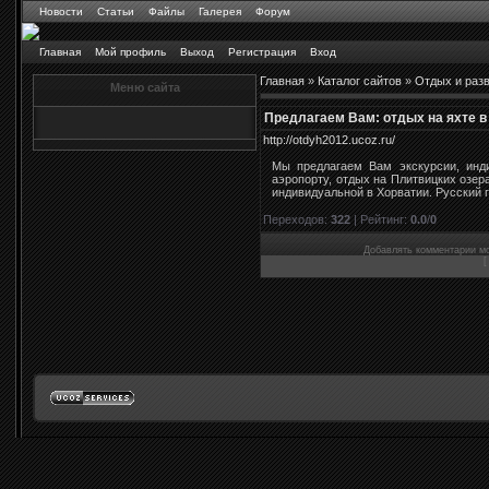
Новости
Статьи
Файлы
Галерея
Форум
Главная
Мой профиль
Выход
Регистрация
Вход
Главная
»
Каталог сайтов
»
Отдых и раз
Меню сайта
Предлагаем Вам: отдых на яхте в
http://otdyh2012.ucoz.ru/
Мы предлагаем Вам экскурсии, инди
аэропорту, отдых на Плитвицких озер
индивидуальной в Хорватии. Русский ги
Переходов
:
322
|
Рейтинг
:
0.0
/
0
Добавлять комментарии мо