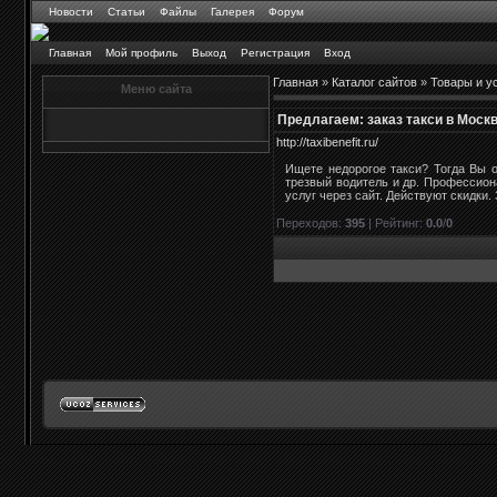
Новости
Статьи
Файлы
Галерея
Форум
Главная
Мой профиль
Выход
Регистрация
Вход
Главная
»
Каталог сайтов
»
Товары и у
Меню сайта
Предлагаем: заказ такси в Москв
http://taxibenefit.ru/
Ищете недорогое такси? Тогда Вы о
трезвый водитель и др. Профессион
услуг через сайт. Действуют скидки. 
Переходов
:
395
|
Рейтинг
:
0.0
/
0