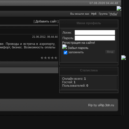
07.08.2026 04.44.48
Вы вошли как
Нуб
Группа "
Нубы
"
[
Добавить сайт
]
Мини профиль
Логин:
21.06.2012, 06.44.44
Пароль:
Регистрация на сайте!
ве. Проводы и встреча в аэропорту,
омфорт, бизнес. Возможность оплаты
Забыл пароль
запомнить
Статистика
Онлайн всего:
1
Гостей:
1
Пользователей:
0
Rip by
uRip.3dn.ru