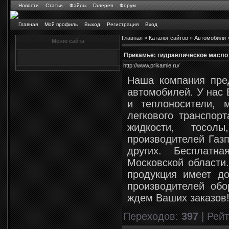
Новости
Статьи
Файлы
Галерея
Форум
Главная
Мой профиль
Выход
Регистрация
Вход
Главная
»
Каталог сайтов
»
Автомобили
Меню сайта
Прикамье: гидравлическое масл
http://www.prikamie.ru/
Наша компания пре
автомобилей. У нас 
и теплоносители, 
легкового транспорт
жидкости, тосо
производителей Газп
других. Бесплатн
Московской области.
продукция имеет д
производителей обо
ждем Ваших заказов
Переходов
:
397
|
Рейт