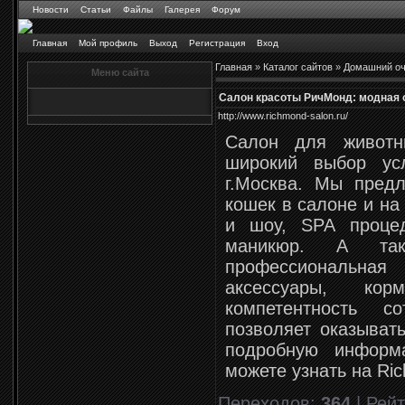
Новости
Статьи
Файлы
Галерея
Форум
Главная
Мой профиль
Выход
Регистрация
Вход
Главная
»
Каталог сайтов
»
Домашний оч
Меню сайта
Салон красоты РичМонд: модная
http://www.richmond-salon.ru/
Салон для животн
широкий выбор ус
г.Москва. Мы пред
кошек в салоне и на
и шоу, SPA процед
маникюр. А та
профессиональн
аксессуары, ко
компетентность с
позволяет оказывать
подробную информ
можете узнать на Ri
Переходов
:
364
|
Рейт