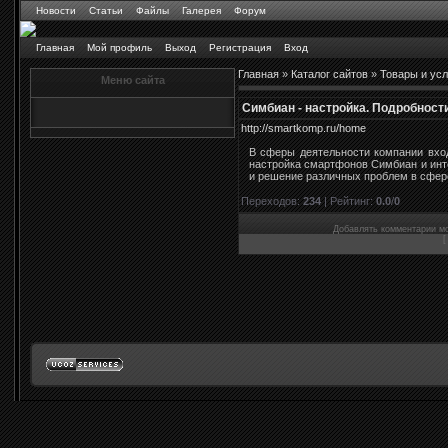
Новости
Статьи
Файлы
Галерея
Форум
Главная
Мой профиль
Выход
Регистрация
Вход
Главная
»
Каталог сайтов
»
Товары и усл
Меню сайта
Симбиан - настройка. Подробности
http://smartkomp.ru/home
В сферы деятельности компании вход
настройка смартфонов Симбиан и инт
и решение различных проблем в сфере
Переходов
:
234
|
Рейтинг
:
0.0
/
0
Добавлять комментарии мо