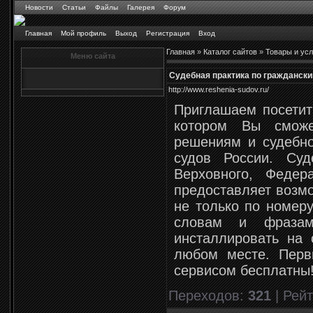
Новости
Статьи
Файлы
Галерея
Форум
Главная
Мой профиль
Выход
Регистрация
Вход
Главная
»
Каталог сайтов
»
Товары и усл
Меню сайта
Судебная практика по гражданским
http://www.reshenia-sudov.ru/
Приглашаем посетить
котором Вы смож
решениям и судебно
судов России. Су
Верховного, Федер
предоставляет возмо
не только по номер
словам и фраза
инсталлировать на 
любом месте. Перв
сервисом бесплатны
Переходов
:
321
|
Рейт