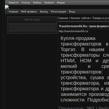
Новости
Статьи
Файлы
Галерея
Форум
Главная
Мой профиль
Выход
Регистрация
Вход
Главная
»
Каталог сайтов
»
Товары и усл
Меню сайта
Transformator66.Ru: трансформат
http://transformator66.ru/
Купля-продажа 
трансформаторов в
Торгэп. В нашем 
трансформаторы с
НТМИ, НОМ и дру
мелкий и сре
трансформаторов
устройства, сушка 
трансформатора, и
трансформатора и др
занимается произво
сложности. Подробно
Переходов
:
261
|
Рейт