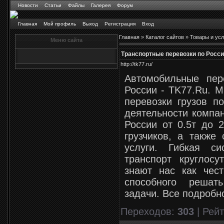
Новости
Статьи
Файлы
Галерея
Форум
Главная
Мой профиль
Выход
Регистрация
Вход
Главная
»
Каталог сайтов
»
Товары и усл
Меню сайта
Транспортные перевозки по Росси
http://tk77.ru/
Автомобильные пер
России - TK77.Ru. 
перевозки грузов п
деятельности компан
России от 0.5т до 2
грузчиков, а также 
услуги. Гибкая с
транспорт круглосу
знают нас как чест
способного реша
задачи. Все подробн
Переходов
:
303
|
Рейт