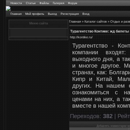
Новости
Статьи
Файлы
Галерея
Форум
Главная
Мой профиль
Выход
Регистрация
Вход
Главная
»
Каталог сайтов
»
Отдых и раз
Меню сайта
Турагентство Контике: жд билеты 
http://kontike.ru/
Турагентство - Кон
компании входят:
выходного дня, а та
и многое другое. М
странах, как: Болгар
Кипр и Китай, Ма
других. На нашем 
ознакомиться с н
ценами на них, а та
вместе в нашей комп
Переходов
:
382
|
Рейт
Добавлять комментарии мо