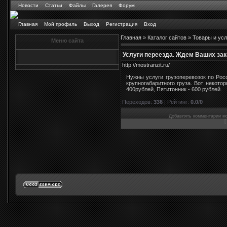
Новости
Статьи
Файлы
Галерея
Форум
Главная
Мой профиль
Выход
Регистрация
Вход
Главная
»
Каталог сайтов
»
Товары и усл
Меню сайта
Услуги переезда. Ждем Ваших зак
http://mostranzit.ru/
Нужны услуги грузоперевозок по Рос
крупногабаритного груза. Вот некото
400рублей, Пятитонник - 600 рублей.
Переходов
:
336
|
Рейтинг
:
0.0
/
0
Добавлять комментарии мо