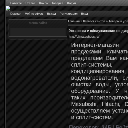
Новости
Статьи
Файлы
Галерея
Форум
Главная
Мой профиль
Выход
Регистрация
Вход
Главная
»
Каталог сайтов
»
Товары и усл
Меню сайта
Установка и обслуживание кондиц
http://climateshops.ru/
Интернет-магазин
продажами климат
предлагаем Вам кан
сплит-системы,
кондиционировани
водонагреватели, с
очистки воды, угл
оборудование. У н
таких производителе
Mitsubishi, Hitachi,
осуществляем устан
и сплит-систем.
Переходов
:
245
|
Рейт