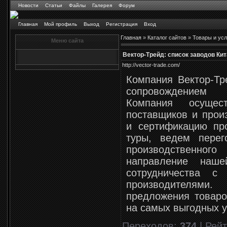
Новости
Статьи
Файлы
Галерея
Форум
Главная
Мой профиль
Выход
Регистрация
Вход
Главная
»
Каталог сайтов
»
Товары и усл
Меню сайта
Вектор-Трейд: список заводов Ки
http://vector-trade.com/
Компания Вектор-Тр
сопровождением
Компания осущес
поставщиков и прои
и сертификацию про
туры, ведем перег
производственн
направление наше
сотрудничества с
производителя
предложения товаро
на самых выгодных у
Переходов
:
374
|
Рейт