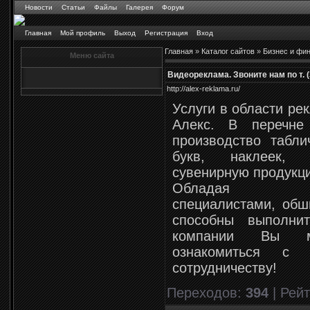
Новости
Статьи
Файлы
Галерея
Форум
Главная
Мой профиль
Выход
Регистрация
Вход
Главная
»
Каталог сайтов
»
Бизнес и фи
Меню сайта
Видеореклама. Звоните нам по т. (
http://alex-reklama.ru/
Услуги в области ре
Алекс. В перечне
производство табл
букв, наклеек, 
сувенирную продукци
Обладая высок
специалистами, обш
способны выполни
компании Вы м
ознакомиться с 
сотрудничеству!
Переходов
:
394
|
Рейт