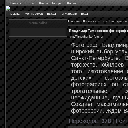
Новости
Статьи
Файлы
Галерея
Форум
Главная
Мой профиль
Выход
Регистрация
Вход
Главная
»
Каталог сайтов
»
Культура и и
Меню сайта
Владимир Тимошенко: фотограф н
http://timoshenko-foto.ru/
Фотограф Владими
широкий выбор услу
Санкт-Петербурге.
торжеств, юбилеев 
того, изготовление
детских фотоал
фотографиях он ст
трогательные, с
неожиданные, лучш
Создает максималь
фотосессии. Ждем В
Переходов
:
378
|
Рейт