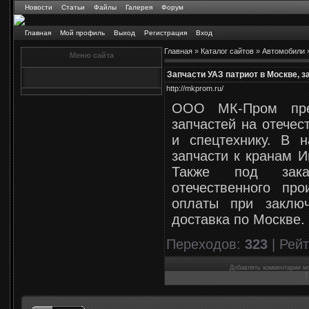
Новости
Статьи
Файлы
Галерея
Форум
Главная
Мой профиль
Выход
Регистрация
Вход
Главная
»
Каталог сайтов
»
Автомобили
Меню сайта
Запчасти УАЗ патриот в Москве, з
http://mkprom.ru/
ООО МК-Пром пред
запчастей на отечес
и спецтехнику. В 
запчасти к кранам И
Также под зака
отечественного про
оплаты при заключ
доставка по Москве.
Переходов
:
323
|
Рейт
Добавлять комментарии мо