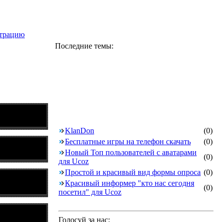
страцию
Последние темы:
KlanDon
(0)
Бесплатные игры на телефон скачать
(0)
Новый Топ пользователей с аватарами
(0)
для Ucoz
Простой и красивый вид формы опроса
(0)
Красивый информер "кто нас сегодня
(0)
посетил" для Ucoz
Голосуй за нас: