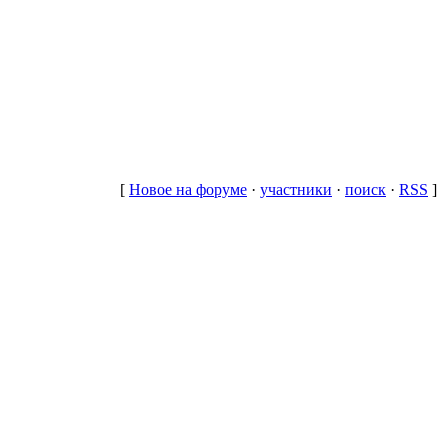
[
Новое на форуме
·
участники
·
поиск
·
RSS
]