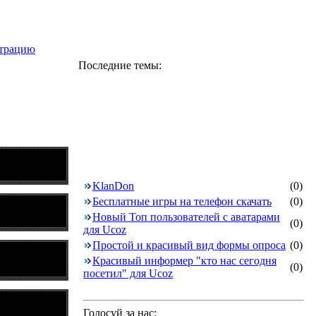
страцию
Последние темы:
KlanDon
(0)
Бесплатные игры на телефон скачать
(0)
Новый Топ пользователей с аватарами
(0)
для Ucoz
Простой и красивый вид формы опроса
(0)
Красивый информер "кто нас сегодня
(0)
посетил" для Ucoz
Голосуй за нас: