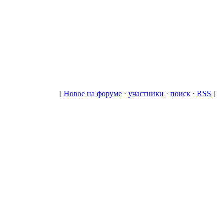
[
Новое на форуме
·
участники
·
поиск
·
RSS
]