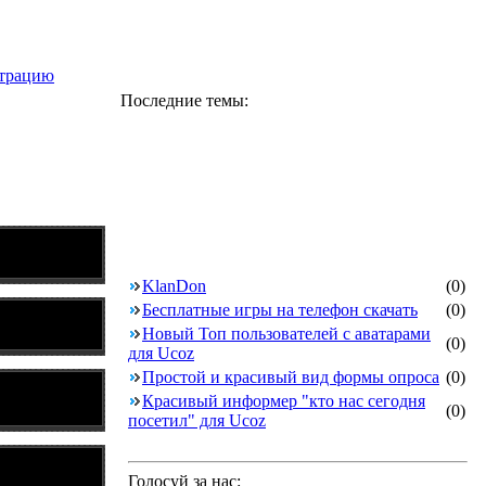
страцию
Последние темы:
KlanDon
(0)
Бесплатные игры на телефон скачать
(0)
Новый Топ пользователей с аватарами
(0)
для Ucoz
Простой и красивый вид формы опроса
(0)
Красивый информер "кто нас сегодня
(0)
посетил" для Ucoz
Голосуй за нас: