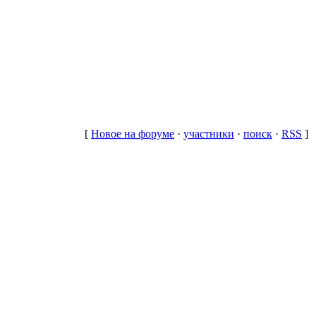
[
Новое на форуме
·
участники
·
поиск
·
RSS
]