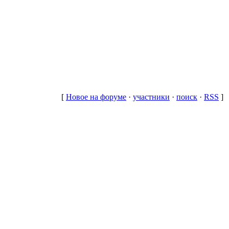
[
Новое на форуме
·
участники
·
поиск
·
RSS
]