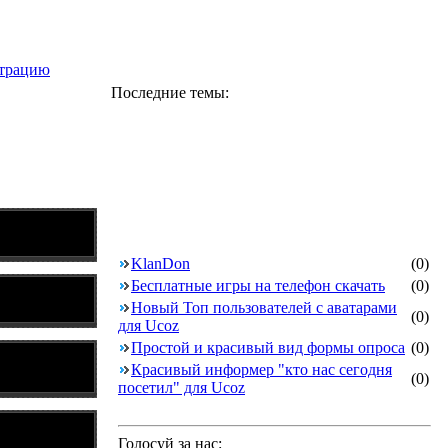
страцию
Последние темы:
KlanDon
(0)
Бесплатные игры на телефон скачать
(0)
Новый Топ пользователей с аватарами
(0)
для Ucoz
Простой и красивый вид формы опроса
(0)
Красивый информер "кто нас сегодня
(0)
посетил" для Ucoz
Голосуй за нас: