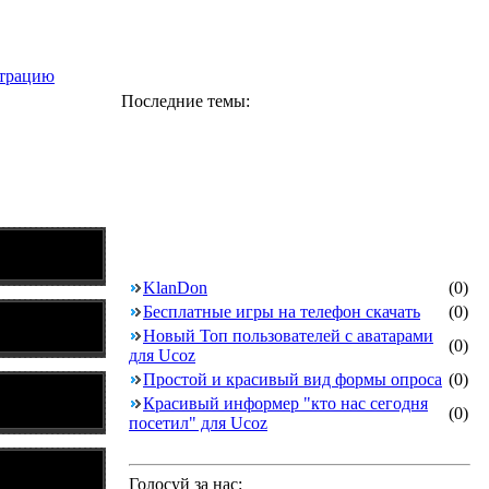
страцию
Последние темы:
KlanDon
(0)
Бесплатные игры на телефон скачать
(0)
Новый Топ пользователей с аватарами
(0)
для Ucoz
Простой и красивый вид формы опроса
(0)
Красивый информер "кто нас сегодня
(0)
посетил" для Ucoz
Голосуй за нас: