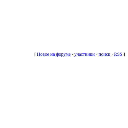
[
Новое на форуме
·
участники
·
поиск
·
RSS
]