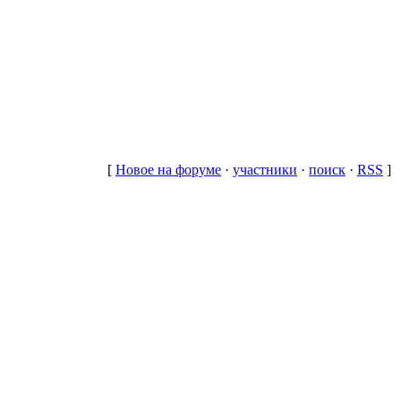
[
Новое на форуме
·
участники
·
поиск
·
RSS
]