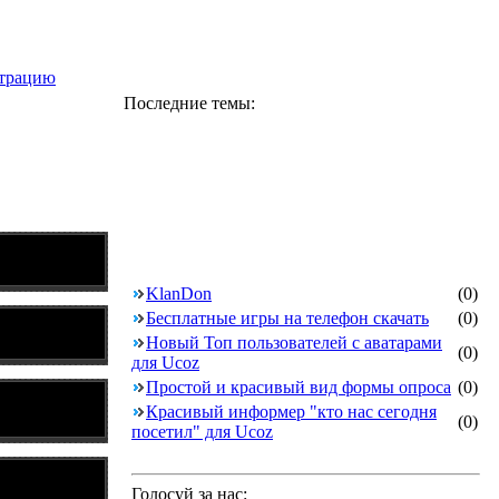
страцию
Последние темы:
KlanDon
(0)
Бесплатные игры на телефон скачать
(0)
Новый Топ пользователей с аватарами
(0)
для Ucoz
Простой и красивый вид формы опроса
(0)
Красивый информер "кто нас сегодня
(0)
посетил" для Ucoz
Голосуй за нас: