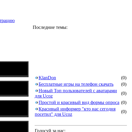
страцию
Последние темы:
KlanDon
(0)
Бесплатные игры на телефон скачать
(0)
Новый Топ пользователей с аватарами
(0)
для Ucoz
Простой и красивый вид формы опроса
(0)
Красивый информер "кто нас сегодня
(0)
посетил" для Ucoz
Голосуй за нас: