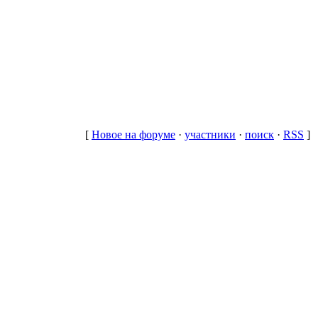
[
Новое на форуме
·
участники
·
поиск
·
RSS
]