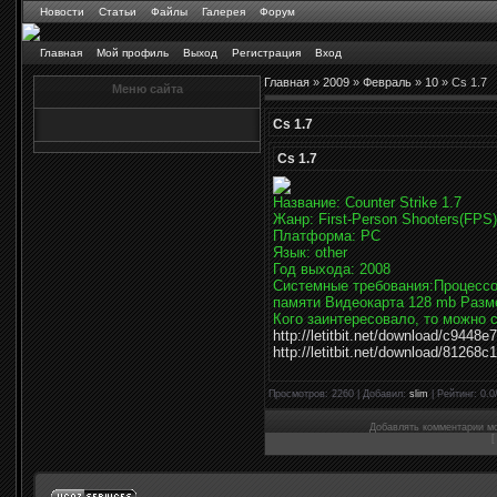
Новости
Статьи
Файлы
Галерея
Форум
Главная
Мой профиль
Выход
Регистрация
Вход
Главная
»
2009
»
Февраль
»
10
» Cs 1.7
Меню сайта
Cs 1.7
Cs 1.7
Название: Counter Strike 1.7
Жанр: First-Person Shooters(FPS)
Платформа: PC
Язык: other
Год выхода: 2008
Cистемные требования:Процессор
памяти Видеокарта 128 mb Разм
Кого заинтересовало, то можно с
http://letitbit.net/download/c9448
http://letitbit.net/download/81268
Просмотров
: 2260 |
Добавил
:
slim
|
Рейтинг
:
0.0
Добавлять комментарии мо