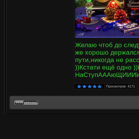
Желаю чтоб до след
же хорошо держался
пути,никогда не ра
))Кстати ещё одно ))
НаСтупАААюЩИИИИМ
Просмотров: 4171