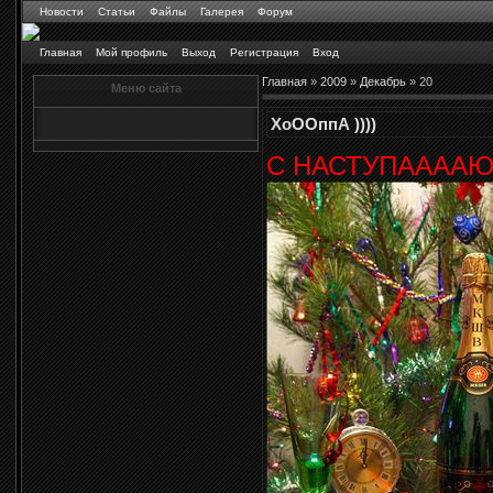
Новости
Статьи
Файлы
Галерея
Форум
Главная
Мой профиль
Выход
Регистрация
Вход
Главная
»
2009
»
Декабрь
»
20
Меню сайта
ХоООппА ))))
С НАСТУПААААЮ