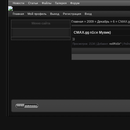
Новости
Статьи
Файлы
Галерея
Форум
Главная
Мой профиль
Выход
Регистрация
Вход
Главная
»
2009
»
Декабрь
»
6
» CMAX.g
Меню сайта
CMAX.gg n1ce Мувик)
))
Просмотров
: 2134 |
Добавил
:
no0Rd1k^
|
Рейт