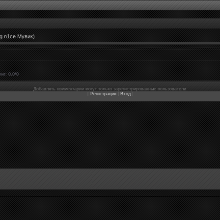
g n1ce Мувик)
инг
:
0.0
/
0
Добавлять комментарии могут только зарегистрированные пользователи.
[
Регистрация
|
Вход
]